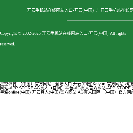
开云手机站在线网站入口-开云(中国)
/
开云手机站在线网
Copyright © 2002-2026 开云手机站在线网站入口-开云(中国) All rights
reserved.
星空体育·（中国）官方网站 - 登陆入口
开云(中国)Kaiyun·官方网站-
网站-APP STORE
AG真人（官网）平台-AG真人官方网站-APP STORE
星空online(中国)
开云真人(中国)官方网站
AG真人国际·（中国）官方网