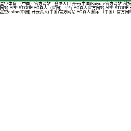
星空体育·（中国）官方网站 - 登陆入口
开云(中国)Kaiyun·官方网站-
网站-APP STORE
AG真人（官网）平台-AG真人官方网站-APP STORE
星空online(中国)
开云真人(中国)官方网站
AG真人国际·（中国）官方网