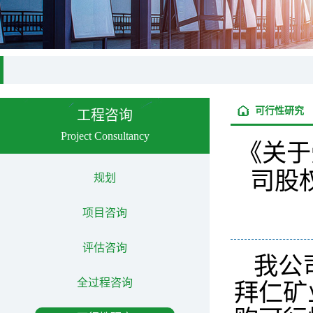
可行性研究
工程咨询
Project Consultancy
《关于
司股
规划
项目咨询
评估咨询
我公
全过程咨询
拜仁矿