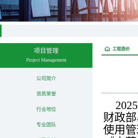
工程造价
项目管理
Project Management
公司简介
资质荣誉
2025
行业地位
财政部
专业团队
使用管